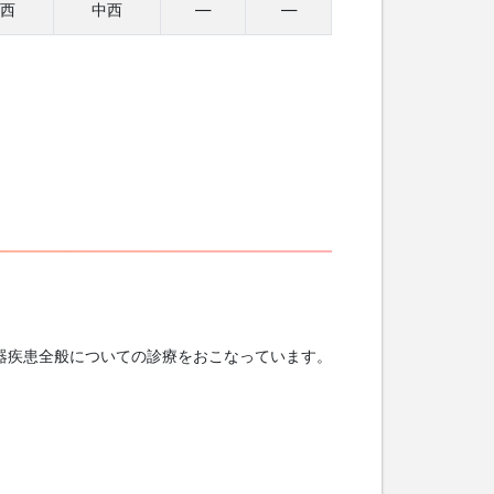
西
中西
—
—
器疾患全般についての診療をおこなっています。