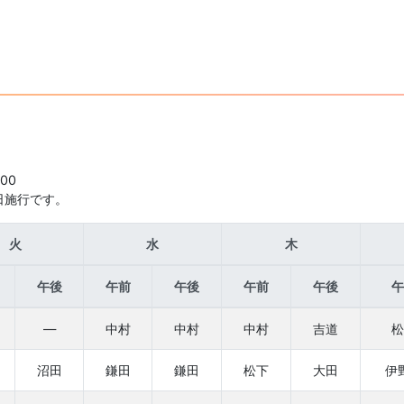
00
日施行です。
火
水
木
午後
午前
午後
午前
午後
午
—
中村
中村
中村
吉道
松
沼田
鎌田
鎌田
松下
大田
伊