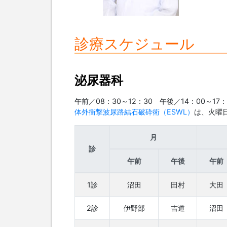
診療スケジュール
泌尿器科
午前／08：30～12：30 午後／14：00～17：
体外衝撃波尿路結石破砕術（ESWL）
は、火曜
月
診
午前
午後
午前
1診
沼田
田村
大田
2診
伊野部
吉道
沼田