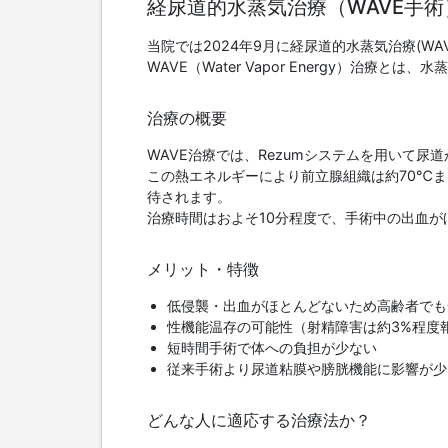
経尿道的水蒸気治療（WAVE手術
当院では2024年9月に経尿道的水蒸気治療(WA
WAVE（Water Vapor Energy）
治療の概要
WAVE治療では、Rezumシステムを用いて尿
この熱エネルギーにより前立腺組織は約70℃
待されます。
治療時間はおよそ10分程度で、手術中の出血が
メリット・特徴
低侵襲・出血がほとんどないため高齢者でも
性機能温存の可能性（射精障害は約3%程度
短時間手術で体への負担が少ない
従来手術より尿道粘膜や膀胱機能に影響が少
どんな人に適応する治療法か？