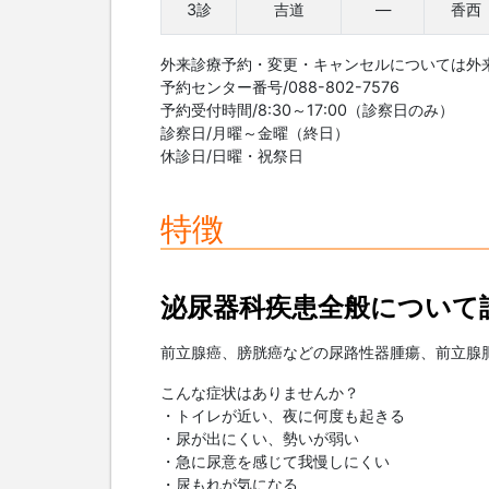
3診
吉道
—
香西
外来診療予約・変更・キャンセルについては外
予約センター番号/088-802-7576
予約受付時間/8:30～17:00（診察日のみ）
診察日/月曜～金曜（終日）
休診日/日曜・祝祭日
特徴
泌尿器科疾患全般について
前立腺癌、膀胱癌などの尿路性器腫瘍、前立腺
こんな症状はありませんか？
・トイレが近い、夜に何度も起きる
・尿が出にくい、勢いが弱い
・急に尿意を感じて我慢しにくい
・尿もれが気になる