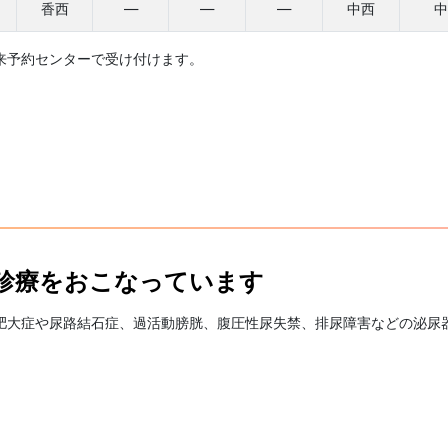
香西
—
—
—
中西
中
来予約センターで受け付けます。
診療をおこなっています
肥大症や尿路結石症、過活動膀胱、腹圧性尿失禁、排尿障害などの泌尿