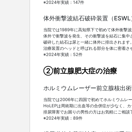
※2024年実績：147件
体外衝撃波結石破砕装置（ESWL
当院では1989年に高知県下で初めて体外衝撃
体外で衝撃波を発生、その衝撃波を結石に集中
破砕した結石は尿と一緒に体外に排出されます
治療装置のヘッドと呼ばれる部分を体に密着さ
※2024年実績：52件
②前立腺肥大症の治療
ホルミウムレーザー前立腺核出術（
当院では2006年に四国で初めてホルミウムレー
HoLEPは周術期に出血等の合併症が少なく、
排尿障害でお困りの男性の方はお気軽にご相談
※2024年実績：89件