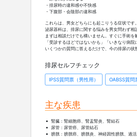
・排尿時の違和感や不快感
・下腹部・会陰部の違和感
これらは、男女どちらにも起こりうる症状です
泌尿器科は、排尿に関する悩みを男女問わず相
まずは相談だけでも構いません。すぐに手術を
「受診するほどではないかも」「いきなり病院
いくつかの質問に答えるだけで、今の排尿の状
排尿セルフチェック
IPSS質問票（男性用）
OABSS質
主な疾患
腎臓：腎細胞癌、腎盂腎炎、腎結石
尿管：尿管癌、尿管結石
膀胱：膀胱癌、膀胱炎、神経因性膀胱、過活