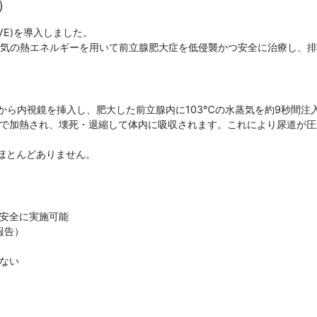
）
VE)を導入しました。
治療とは、水蒸気の熱エネルギーを用いて前立腺肥大症を低侵襲かつ安全に治療
道から内視鏡を挿入し、肥大した前立腺内に103℃の水蒸気を約9秒間注
まで加熱され、壊死・退縮して体内に吸収されます。これにより尿道が
ほとんどありません。
安全に実施可能
報告）
ない