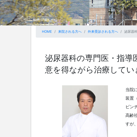
HOME
来院される方へ
外来受診される方へ
泌尿器
泌尿器科の専門医・指導
意を得ながら治療してい
当院
装置
ビン
高齢
すが