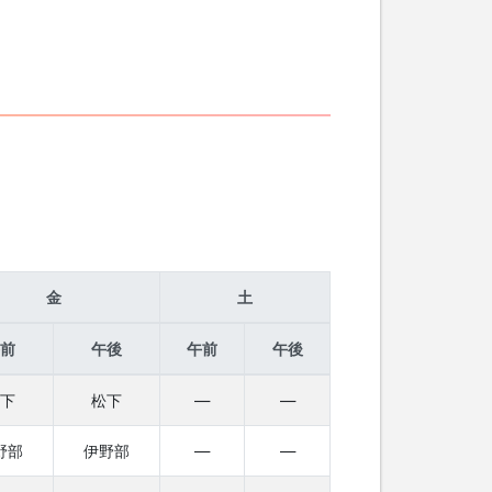
金
土
前
午後
午前
午後
下
松下
—
—
野部
伊野部
—
—