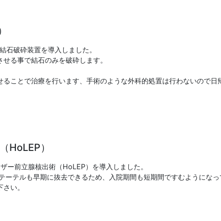
）
波結石破砕装置を導入しました。
させる事で結石のみを破砕します。
。
せることで治療を行います、手術のような外科的処置は行わないので日
HoLEP）
ザー前立腺核出術（HoLEP）を導入しました。
カテーテルも早期に抜去できるため、入院期間も短期間ですむようになっ
下さい。