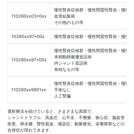
慢性腎炎症候群・慢性間質性腎炎・慢性腎
110280xx03x0xx
血管結紮術
その他のもの等
10280xx97x00x
慢性腎炎症候群・慢性間質性腎炎・慢性腎
慢性腎炎症候群・慢性間質性腎炎・慢性腎
末梢動静脈瘻造設術
110280xx97x00x
内シャント造設術
単純なもの等
慢性腎炎症候群・慢性間質性腎炎・慢性腎
110280xx9901xx
手術なし
人工腎臓
透析療法を続けていると、さまざまな原因で、
シャントトラブル、高血圧、心不全、不整脈、狭心症、脳血管
疾患、肺水腫、腎性貧血、感染症、動脈硬化、栄養障害などの
合併症が現れてきます。