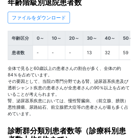
年齢階級別退院患者数
ファイルをダウンロード
年齢区分
0～
10～
20～
30～
40～
50～
患者数
-
-
-
13
32
59
全体で見ると60歳以上の患者さんの割合が多く、全体の約
84％を占めています。
その要因として、当院の専門分野である腎、泌尿器系疾患及び
透析シャント疾患の患者さんが全患者さんの90％以上を占めて
いることが考えられます。
腎、泌尿器系疾患においては、慢性腎臓病、（前立腺、膀胱）
悪性腫瘍、尿路結石、前立腺肥大症等の患者さんが最も多く占
めています。
診断群分類別患者数等（診療科別患