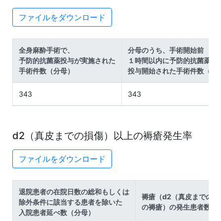
ファイルをダウンロード
全身麻酔手術で、
分母のうち、手術開始前
予防的抗菌薬投与が実施された
１時間以内に予防的抗菌薬が
手術件数（分母）
投与開始された手術件数（分
343
343
d2（真皮までの損傷）以上の褥瘡発生率
ファイルをダウンロード
退院患者の在院日数の総和もしくは
褥瘡（d2（真皮までの損
除外条件に該当する患者を除いた
の褥瘡）の発生患者数（
入院患者延べ数（分母）