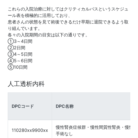
これらの入院治療に対してはクリティカルパスというスケジュ
ール表を積極的に活用しており、
患者さんの状態を見て術後できるだけ早期に退院できるよう取
り組んでいます。
各々の入院期間の目安は以下の通りです。
①3～4日間
②2日間
③4～5日間
④5～6日間
⑤10日間
人工透析内科
DPCコード
DPC名称
慢性腎炎症候群・慢性間質性腎炎・慢性腎
110280xx9900xx
手術なし