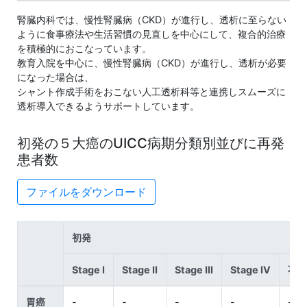
腎臓内科では、慢性腎臓病（CKD）が進行し、透析に至らない
ように食事療法や生活習慣の見直しを中心にして、複合的治療
を積極的におこなっています。
教育入院を中心に、慢性腎臓病（CKD）が進行し、透析が必要
になった場合は、
シャント作成手術をおこない人工透析科等と連携しスムーズに
透析導入できるようサポートしています。
初発の５大癌のUICC病期分類別並びに再発
患者数
ファイルをダウンロード
初発
Stage I
Stage II
Stage III
Stage IV
不明
胃癌
-
-
-
-
-