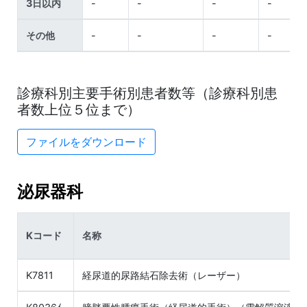
3日以内
-
-
-
-
その他
-
-
-
-
診療科別主要手術別患者数等（診療科別患
者数上位５位まで）
ファイルをダウンロード
泌尿器科
Kコード
名称
K7811
経尿道的尿路結石除去術（レーザー）