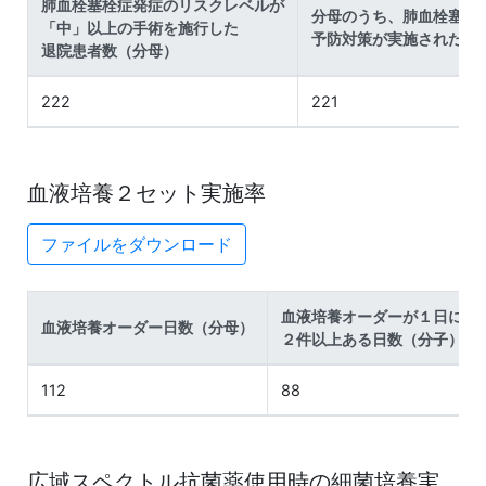
肺血栓塞栓症発症のリスクレベルが
分母のうち、肺血栓塞栓
「中」以上の手術を施行した
予防対策が実施された患
退院患者数（分母）
222
221
血液培養２セット実施率
ファイルをダウンロード
血液培養オーダーが１日に
血液培養オーダー日数（分母）
２件以上ある日数（分子）
112
88
広域スペクトル抗菌薬使用時の細菌培養実