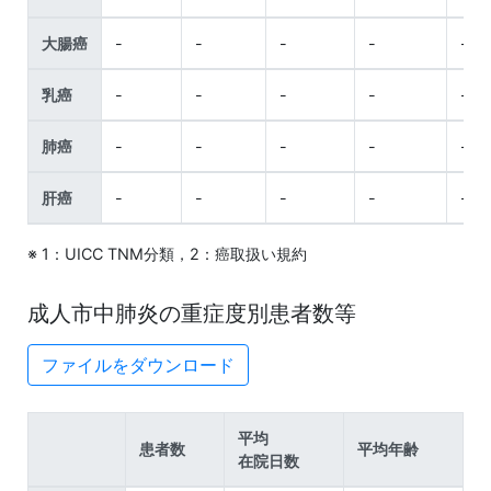
大腸癌
-
-
-
-
-
乳癌
-
-
-
-
-
肺癌
-
-
-
-
-
肝癌
-
-
-
-
-
※ 1：UICC TNM分類，2：癌取扱い規約
成人市中肺炎の重症度別患者数等
ファイルをダウンロード
平均
患者数
平均年齢
在院日数