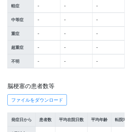
軽症
-
-
-
中等症
-
-
-
重症
-
-
-
超重症
-
-
-
不明
-
-
-
脳梗塞の患者数等
ファイルをダウンロード
発症日から
患者数
平均在院日数
平均年齢
転院率