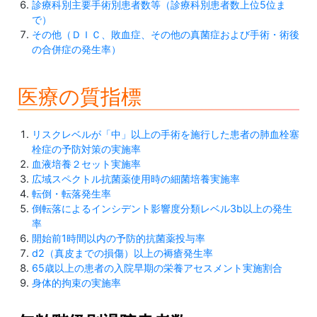
診療科別主要手術別患者数等（診療科別患者数上位5位ま
で）
その他（ＤＩＣ、敗血症、その他の真菌症および手術・術後
の合併症の発生率）
医療の質指標
リスクレベルが「中」以上の手術を施行した患者の肺血栓塞
栓症の予防対策の実施率
血液培養２セット実施率
広域スペクトル抗菌薬使用時の細菌培養実施率
転倒・転落発生率
倒転落によるインシデント影響度分類レベル3b以上の発生
率
開始前1時間以内の予防的抗菌薬投与率
d2（真皮までの損傷）以上の褥瘡発生率
65歳以上の患者の入院早期の栄養アセスメント実施割合
身体的拘束の実施率