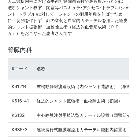
人工透析内科における手術別退院患者数で最も多かったのは、
透析シャント狭窄、閉塞等バスキュラ･アクセス･トラブル(シャ
ント･トラブル)に対して、シャントの耐用年数を伸ばすため
に、切開を伴わず、針の穿刺と血管内カテ－テルを用いた経皮
的シャント拡張術・血栓除去術（経皮的血管形成術（ＰＴ
Ａ））をおこなった患者さんです
腎臓内科
Kコード
名称
K6121ｲ
末梢動静脈瘻造設術（内シャント造設術）（単純）
K616-41
経皮的シャント拡張術・血栓除去術（初回）
K6182
中心静脈注射用植込型カテーテル設置（頭頸部その
K635-3
連続携行式腹膜灌流用カテーテル腹腔内留置術