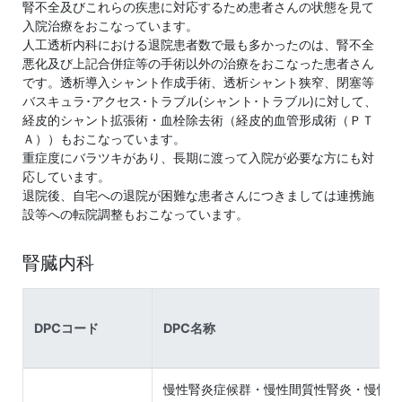
腎不全及びこれらの疾患に対応するため患者さんの状態を見て
入院治療をおこなっています。
人工透析内科における退院患者数で最も多かったのは、腎不全
悪化及び上記合併症等の手術以外の治療をおこなった患者さん
です。透析導入シャント作成手術、透析シャント狭窄、閉塞等
バスキュラ･アクセス･トラブル(シャント･トラブル)に対して、
経皮的シャント拡張術・血栓除去術（経皮的血管形成術（ＰＴ
Ａ））もおこなっています。
重症度にバラツキがあり、長期に渡って入院が必要な方にも対
応しています。
退院後、自宅への退院が困難な患者さんにつきましては連携施
設等への転院調整もおこなっています。
腎臓内科
DPCコード
DPC名称
慢性腎炎症候群・慢性間質性腎炎・慢性腎