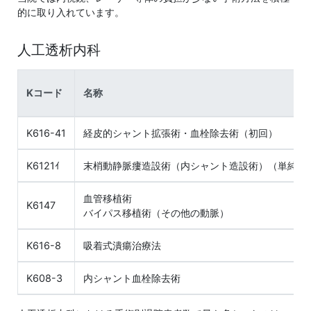
的に取り入れています。
人工透析内科
Kコード
名称
K616-41
経皮的シャント拡張術・血栓除去術（初回）
K6121ｲ
末梢動静脈瘻造設術（内シャント造設術）（単純）
血管移植術
K6147
バイパス移植術（その他の動脈）
K616-8
吸着式潰瘍治療法
K608-3
内シャント血栓除去術