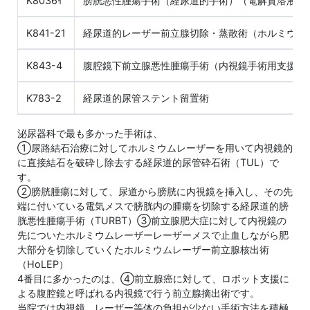
K8036ｲ
膀胱悪性腫瘍手術（経尿道的手術）（電解質溶液利
K841-21
経尿道的レーザー前立腺切除・蒸散術（ホルミウム
K843-4
腹腔鏡下前立腺悪性腫瘍手術（内視鏡手術用支援機
K783-2
経尿道的尿管ステント留置術
泌尿器科で最も多かった手術は、
①尿路結石治療に対してホルミウムレーザーを用いて内視鏡的
に直接結石を破砕し除去する経尿道的尿管砕石術（TUL）で
す。
②膀胱腫瘍に対して、尿道から膀胱に内視鏡を挿入し、その先
端に付いている電気メスで膀胱内の腫瘍を切除する経尿道的膀
胱悪性腫瘍手術（TURBT）③前立腺肥大症に対して内視鏡の
先についたホルミウムレーザーレーザーメスで止血しながら肥
大部分を切除していくたホルミウムレーザー前立腺核出術
（HoLEP）
4番目に多かったのは、④前立腺癌に対して、ロボット支援に
よる腹腔鏡と呼ばれる内視鏡で行う前立腺摘出術です。
当院では内視鏡、レーザー等体の負担が少ない手術方法を積極