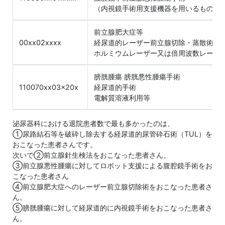
（内視鏡手術用支援機器を用いるもの）
前立腺肥大症等
00xx02xxxx
経尿道的レーザー前立腺切除・蒸散術
ホルミウムレーザー又は倍周波数レーザ
膀胱腫瘍 膀胱悪性腫瘍手術
110070xx03x20x
経尿道的手術
電解質溶液利用等
泌尿器科における退院患者数で最も多かったのは、
①尿路結石等を破砕し除去する経尿道的尿管砕石術（TUL）を
おこなった患者さんです。
次いで②前立腺針生検法をおこなった患者さん。
③前立腺悪性腫瘍に対してロボット支援による腹腔鏡手術をお
こなった患者さん
④前立腺肥大症へのレーザー前立腺切除術をおこなった患者さ
ん。
⑤膀胱腫瘍に対して経尿道的に内視鏡手術をおこなった患者さ
ん。