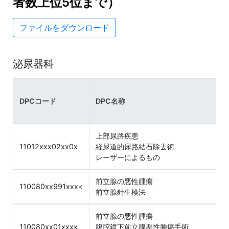
者数上位5位まで）
ファイルをダウンロード
泌尿器科
DPCコード
DPC名称
上部尿路疾患
11012xxx02xx0x
経尿道的尿路結石除去術
レーザーによるもの
前立腺の悪性腫瘍
110080xx991xxx<
前立腺針生検法
前立腺の悪性腫瘍
110080xx01xxxx
腹腔鏡下前立腺悪性腫瘍手術