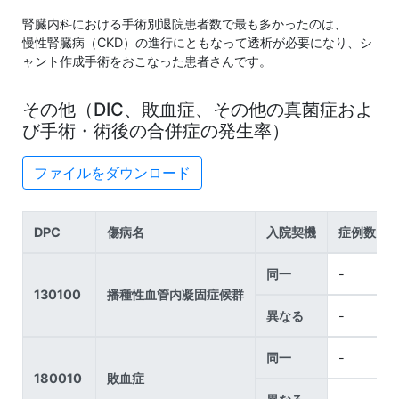
腎臓内科における手術別退院患者数で最も多かったのは、
慢性腎臓病（CKD）の進行にともなって透析が必要になり、シ
ャント作成手術をおこなった患者さんです。
その他（DIC、敗血症、その他の真菌症およ
び手術・術後の合併症の発生率）
ファイルをダウンロード
DPC
傷病名
入院契機
症例数
同一
-
130100
播種性血管内凝固症候群
異なる
-
同一
-
180010
敗血症