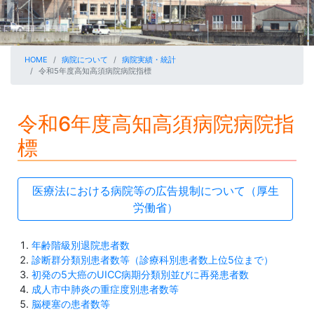
HOME
病院について
病院実績・統計
令和5年度高知高須病院病院指標
令和6年度高知高須病院病院指
標
医療法における病院等の広告規制について（厚生
労働省）
年齢階級別退院患者数
診断群分類別患者数等（診療科別患者数上位5位まで）
初発の5大癌のUICC病期分類別並びに再発患者数
成人市中肺炎の重症度別患者数等
脳梗塞の患者数等